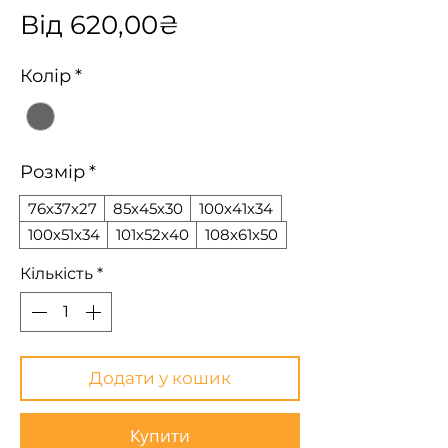
За
Від
620,00₴
розпродажем
Колір
*
Розмір
*
76х37х27
85х45х30
100х41х34
100х51х34
101х52х40
108х61х50
Кількість
*
Додати у кошик
Купити