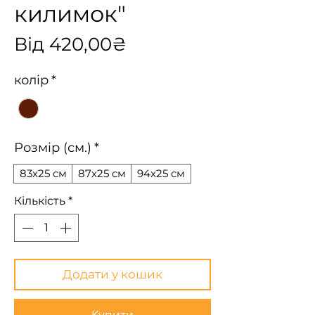
килимок"
За
Від
420,00₴
розпродажем
колір
*
Розмір (см.)
*
83х25 см
87х25 см
94х25 см
Кількість
*
Додати у кошик
Купити