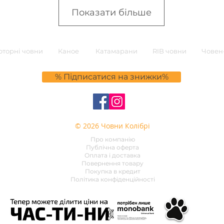
Показати більше
торні човни
Каное
Катамарани
RIB човни
Човен-
% Підписатися на знижки%
© 2026 Човни Колібрі
Про компанію
Публічна оферта
Оплата і доставка
Повернення товару
Покупка в кредит
Політика конфіденційності