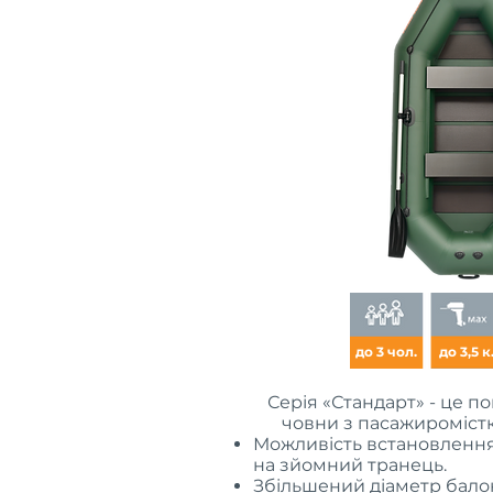
до 3 чол.
до 3,5 к.
Серія «Стандарт» - це п
човни з пасажиромістк
Можливість встановлення
на зйомний транець.
Збільшений діаметр балон