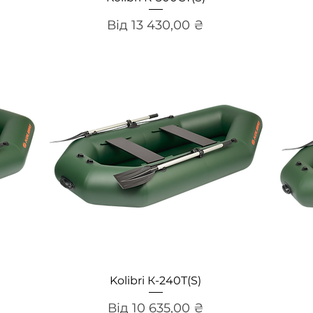
За розпродажем
Від
13 430,00 ₴
Швидкий перегляд
Kolibri К-240T(S)
За розпродажем
Від
10 635,00 ₴