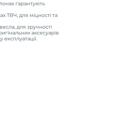
алонах гарантують
х ТВЧ, для міцності та
весла, для зручності
игінальних аксесуарів
 експлуатації.