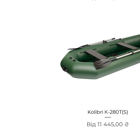
Швидкий перегляд
Kolibri К-280Т(S)
За розпродажем
Від
11 445,00 ₴