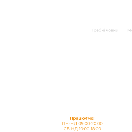
Гребні човни
Мо
Працюємо:
ПН-НД 09:00-20:00
СБ-НД 10:00-18:00