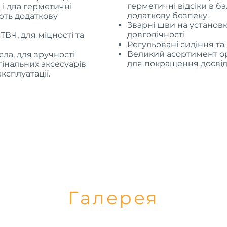
герметичні відсіки в б
 і два герметичні
додаткову безпеку.
ують додаткову
Зварні шви на установка
довговічності
ТВЧ, для міцності та
Регульовані сидіння та 
Великий асортимент ор
сла, для зручності
для покращення досвіду
інальних аксесуарів
ксплуатації.
Галерея