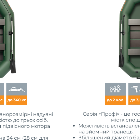
с.
до 340 кг
до 2 чол.
до 3,
Серія «Профі» - це го
овнорозмірні надувні
місткістю д
істю до трьох осіб.
Можливість встановлен
 підвісного мотора
на зйомний транець.
Збільшений діаметр бал
а 34 см (28 см для