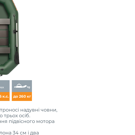
5 к.с.
до 260 кг
строносі надувні човни,
о трьох осіб.
ня підвісного мотора
она 34 см і два