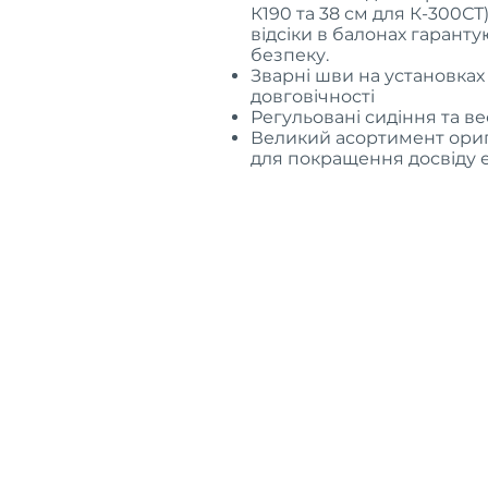
К190 та 38 см для К-300СТ)
відсіки в балонах гарант
безпеку.
Зварні шви на установках 
довговічності
Регульовані сидіння та ве
Великий асортимент ориг
для покращення досвіду е