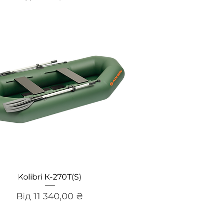
Швидкий перегляд
Kolibri К-270Т(S)
За розпродажем
Від
11 340,00 ₴