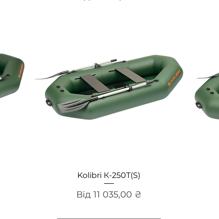
Швидкий перегляд
Kolibri К-250Т(S)
За розпродажем
Від
11 035,00 ₴