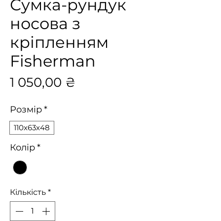
Сумка-рундук
носова з
кріпленням
Fisherman
Ціна
1 050,00 ₴
Розмір
*
110х63х48
Колір
*
Кількість
*