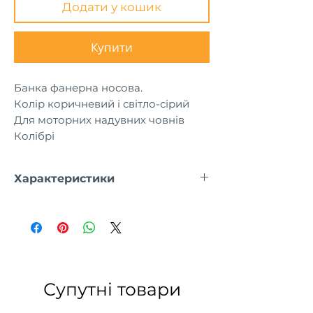
Додати у кошик
Купити
Банка фанерна носова.
Колір коричневий і світло-сірий
Для моторних надувних човнів
Колібрі
Характеристики
Розмір:
73-78х20 cм (КМ-280DL - KM-
330DL, KM-330DSL, КМ-360DSL)
94-100х25 см (КМ-400DSL,
КМ-450DSL)
Супутні товари
колір:
коричневий