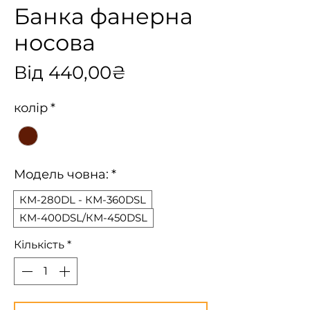
Банка фанерна
носова
За
Від
440,00₴
розпродажем
колір
*
Модель човна:
*
КМ-280DL - КМ-360DSL
КМ-400DSL/КМ-450DSL
Кількість
*