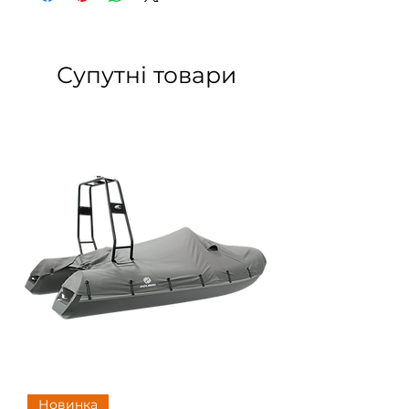
29.001.22
650х200х15
К-190 –
К-230
Супутні товари
29.004.22
700х200х15
К-220Т –
К-280Т,
К-250Т –
К-290Т
29.005.22
760х200х18
К-280СТ,
К-300СТ,
КМ-200 –
КМ-280
29.006.22
830х200х18
КМ-300,
КМ-330,
КМ-280DL
– KM-
330DSL
Новинка