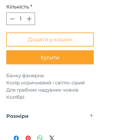
Кількість
*
Додати у кошик
Купити
Банку фанерна.
Колір коричневий і світло-сірий
Для гребних надувних човнів
Колібрі
Розміри
Артикул
Розмір, мм
Модель
човна