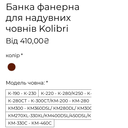
Банка фанерна
для надувних
човнів Kolibri
За
Від
410,00₴
розпродажем
колір
*
Модель човна:
*
К-190 - К-230
К-220 - К-280/К250 - К-290
К-280СТ - К-300СТ/КМ-200 - КМ-280
КМ300 - КМ360DSL/ КМ280DL/ КМ300CM/ 340CM
КМ270XL-330XL/КМ400DSL/450DSL/КМ380CM/ 420С
КМ-330С - КМ-460С