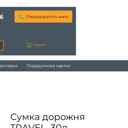
6
Передзвоніть мені
Кошик
доставка
Подарункова картка
Сумка дорожня
TRAVEL, 30л