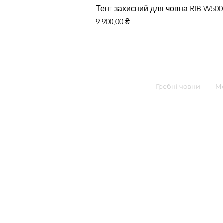
Тент захисний для човна RIB W50
Ціна
9 900,00 ₴
Гребні човни
Мо