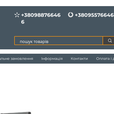
+38098876646
+38095576646
6
альне замовлення
Інформація
Контакти
Оплата і 