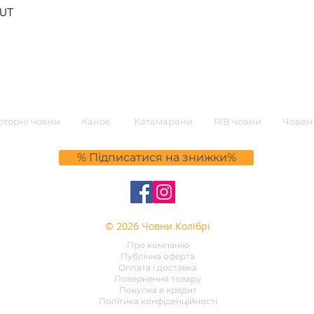
0UT
торні човни
Каное
Катамарани
RIB човни
Човен-
% Підписатися на знижки%
© 2026 Човни Колібрі
Про компанію
Публічна оферта
Оплата і доставка
Повернення товару
Покупка в кредит
Політика конфіденційності