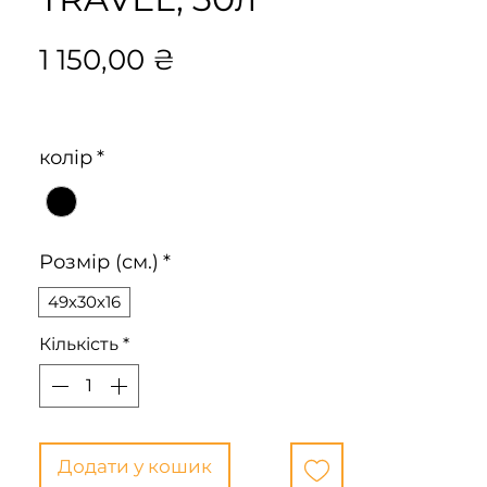
Ціна
1 150,00 ₴
колір
*
Розмір (см.)
*
49х30х16
Кількість
*
Додати у кошик