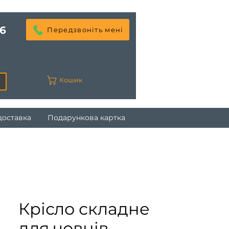
6
Передзвоніть мені
Кошик
доставка
Подарункова картка
Крісло складне
для човнів