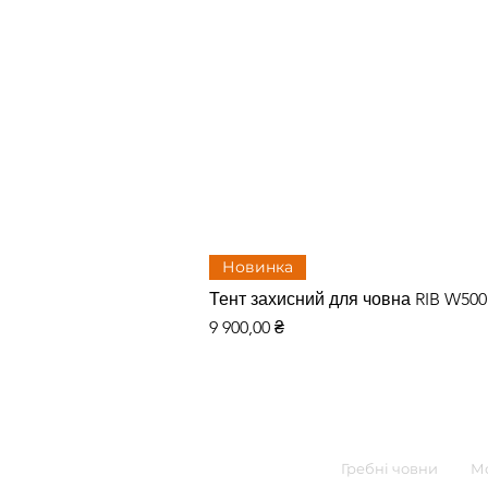
Новинка
Тент захисний для човна RIB W50
Ціна
9 900,00 ₴
Гребні човни
Мо