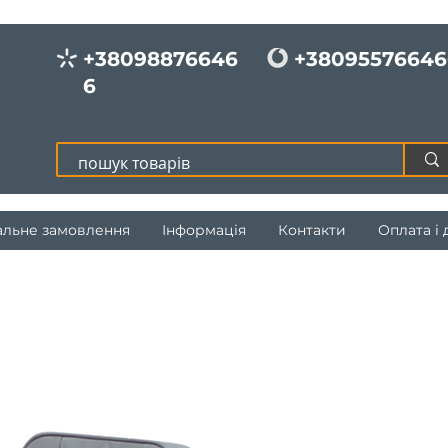
+38098876646
+38095576646
6
альне замовлення
Інформація
Контакти
Оплата і 