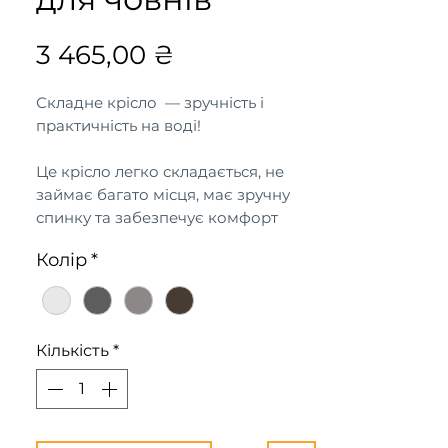
Ціна
3 465,00 ₴
Складне крісло — зручність і
практичність на воді!
⠀
Це крісло легко складається, не
займає багато місця, має зручну
спинку та забезпечує комфорт
навіть під час тривалих водних
Колір
*
прогулянок або риболовлі.
Кількість
*