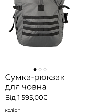
Сумка-рюкзак
для човна
За
Від
1 595,00₴
розпродажем
колір
*