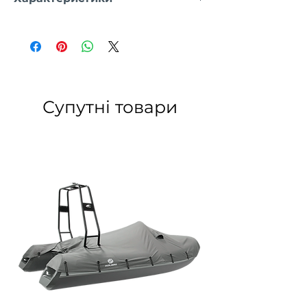
35х92х36,5 см - для К-220 - К-240
35х92х40 см - для К-250Т - К-280Т
Супутні товари