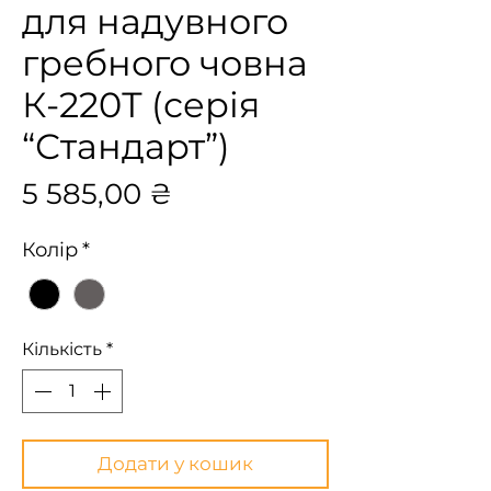
для надувного
гребного човна
К-220Т (серія
“Стандарт”)
Ціна
5 585,00 ₴
Колір
*
Кількість
*
Додати у кошик