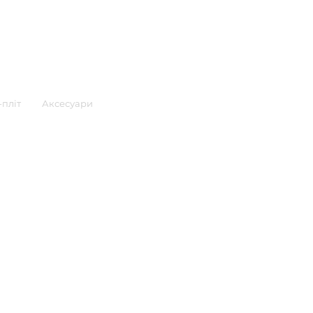
Ціна
8 515,00 ₴
пліт
Аксесуари