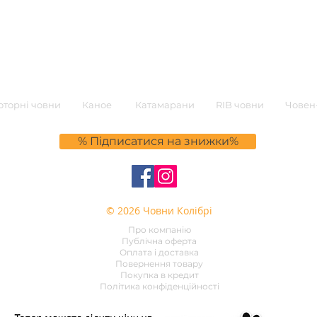
торні човни
Каное
Катамарани
RIB човни
Човен-
% Підписатися на знижки%
© 2026 Човни Колібрі
Про компанію
Публічна оферта
Оплата і доставка
Повернення товару
Покупка в кредит
Політика конфіденційності