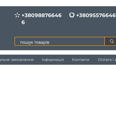
+38098876646
+38095576646
6
альне замовлення
Інформація
Контакти
Оплата і 