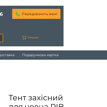
6
Передзвоніть мені
Кошик
доставка
Подарункова картка
Тент захісний
для човна RIB