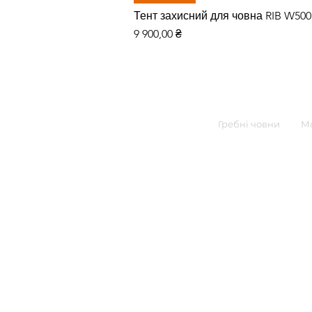
Тент захисний для човна RIB W50
Ціна
9 900,00 ₴
Гребні човни
Мо