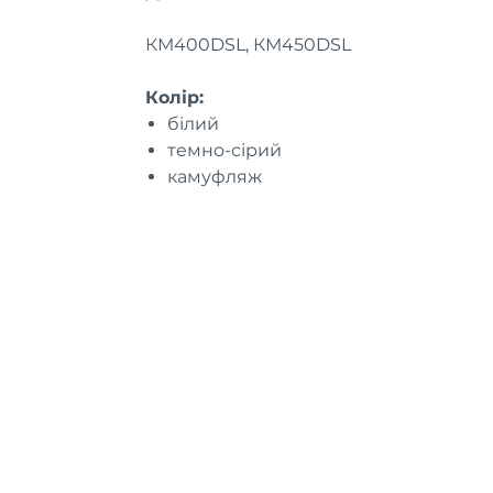
КМ400DSL, КМ450DSL
Колір:
білий
темно-сірий
камуфляж