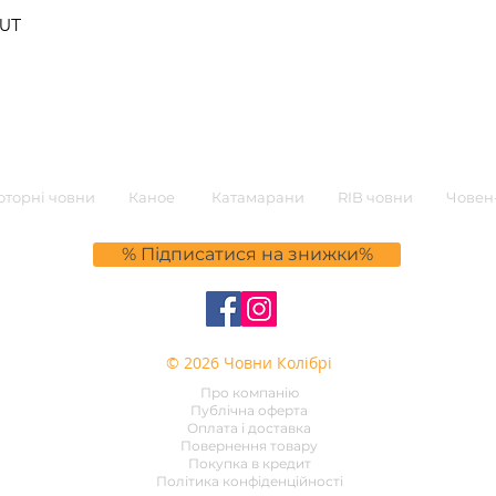
0UT
торні човни
Каное
Катамарани
RIB човни
Човен-
% Підписатися на знижки%
© 2026 Човни Колібрі
Про компанію
Публічна оферта
Оплата і доставка
Повернення товару
Покупка в кредит
Політика конфіденційності