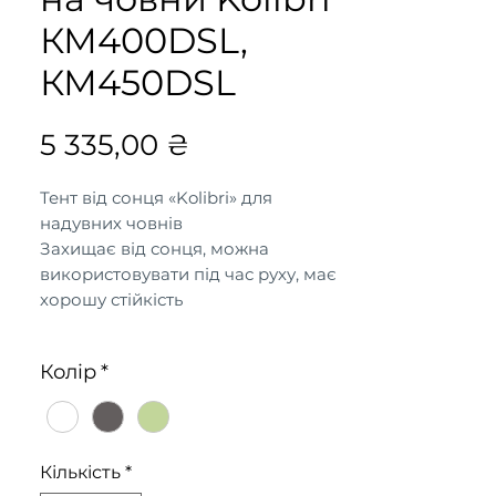
КМ400DSL,
КМ450DSL
Ціна
5 335,00 ₴
Тент від сонця «Kolibri» для
надувних човнів
Захищає від сонця, можна
використовувати під час руху, має
хорошу стійкість
Для моделей:
Колір
*
КМ400DSL, КМ450DSL
Колір:
Кількість
*
білий