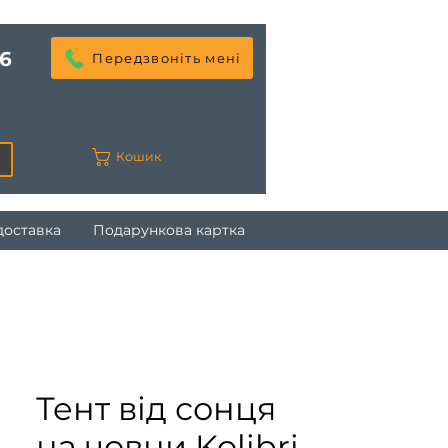
6
Передзвоніть мені
Кошик
доставка
Подарункова картка
Тент від сонця
на човни Kolibri