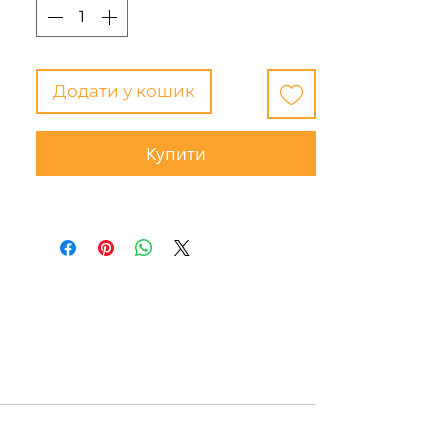
темно-сірий
камуфляж
Оберіть модель човна, щоб
Додати у кошик
дізнатися ціну, або зверніться за
консультацією.
Купити