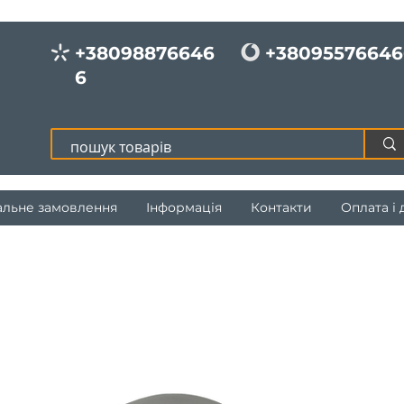
+38098876646
+38095576646
6
альне замовлення
Інформація
Контакти
Оплата і 