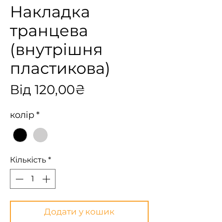
Накладка
транцева
(внутрішня
пластикова)
За
Від
120,00₴
розпродажем
колір
*
Кількість
*
Додати у кошик