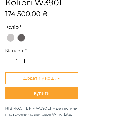
Kolibri W390LT
Ціна
174 500,00 ₴
Колір
*
Кількість
*
Додати у кошик
Купити
RIB «КОЛІБРІ» W390LT – це місткий
і потужний човен серії Wing Lite.