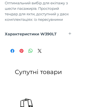
Оптимальний вибір для екіпажу з
шести пасажирів. Просторий
тендер для яхти, доступний у двох
комплектаціях: із пересувними
алюмінієвими банками або з
рульовою консоллю та двомісним
Характеристики W390LT
диваном.
ДОВЖИНА ЧОВНА, см
390
ДОВЖИНА КОКПІТА, см
283
ШИРИНА ЧОВНА, см
192
Супутні товари
ШИРИНА КОКПІТА, см
95
ТКАНИНА БАЛОНА
1100
г/м²
ПВХ