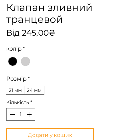
Клапан зливний
транцевой
За
Від
245,00₴
розпродажем
колір
*
Розмір
*
21 мм
24 мм
Кількість
*
Додати у кошик