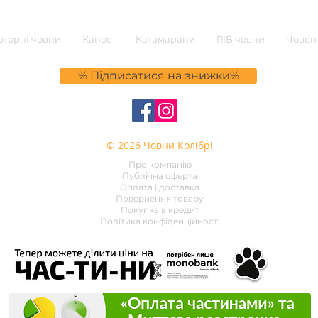
торні човни
Каное
Катамарани
RIB човни
Човен-
% Підписатися на знижки%
© 2026 Човни Колібрі
Про компанію
Публічна оферта
Оплата і доставка
Повернення товару
Покупка в кредит
Політика конфіденційності