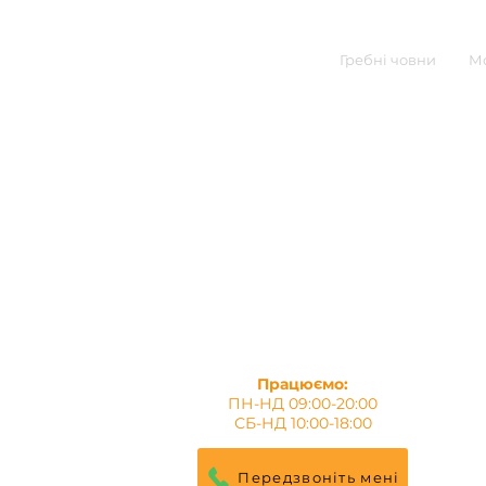
Гребні човни
Мо
Працюємо:
ПН-НД 09:00-20:00
СБ-НД 10:00-18:00
Передзвоніть мені