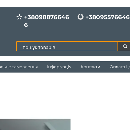
+38098876646
+38095576646
6
альне замовлення
Інформація
Контакти
Оплата і 