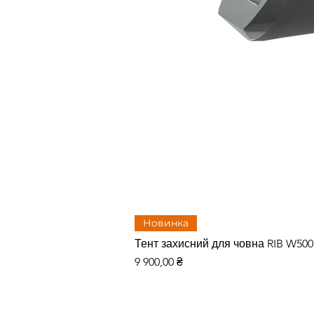
Новинка
Тент захисний для човна RIB W50
Ціна
9 900,00 ₴