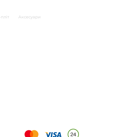
пліт
Аксесуари