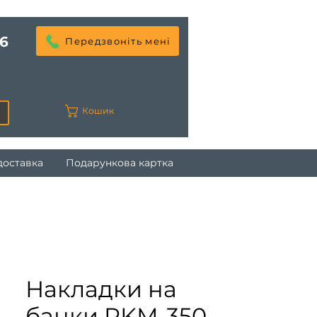
6
Передзвоніть мені
Кошик
доставка
Подарункова картка
Накладки на
банки RKM-350