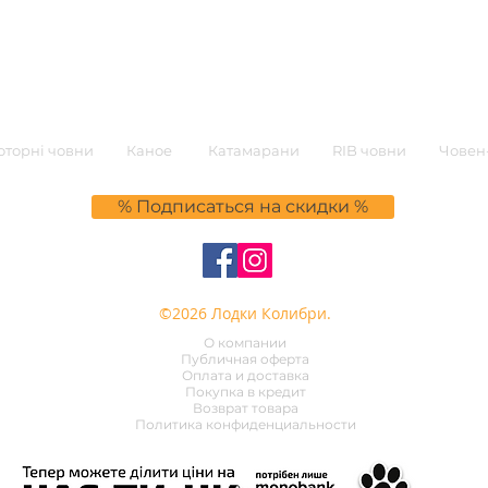
торні човни
Каное
Катамарани
RIB човни
Човен-
% Подписаться на скидки %
©2026 Лодки Колибри.
О компании
Публичная оферта
Оплата и доставка
Покупка в кредит
Возврат товара
Политика конфиденциальности