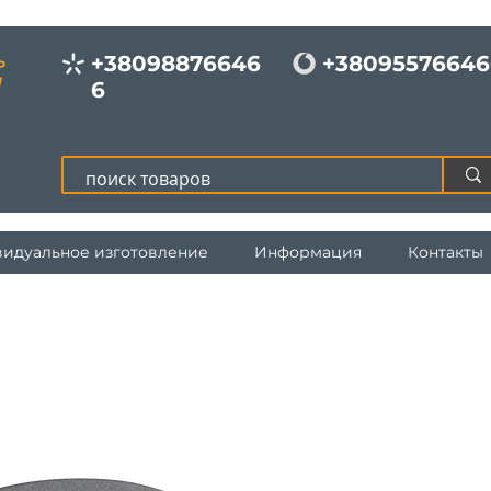
+38098876646
+38095576646
Р
И
6
идуальное изготовление
Информация
Контакты