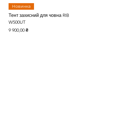
Новинка
Тент захисний для човна RIB
Тент захисний для
W500UT
W480UT
Цена
Цена
9 900,00 ₴
8 515,00 ₴