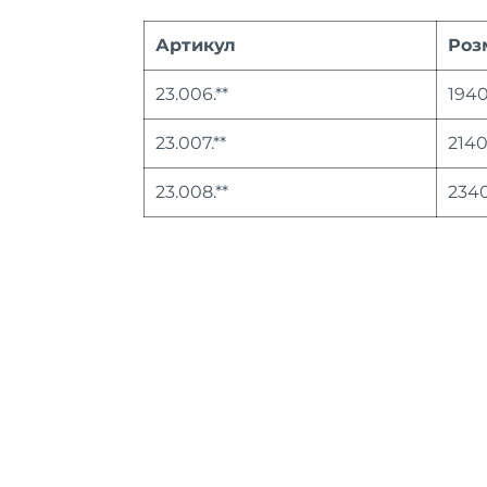
Артикул
Роз
23.006.**
194
23.007.**
2140
23.008.**
234