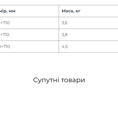
мір, мм
Маса, кг
0×710
3,6
×710
3,8
0×710
4,5
Супутні товари