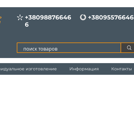
+38098876646
+38095576646
Р
И
6
идуальное изготовление
Информация
Контакты