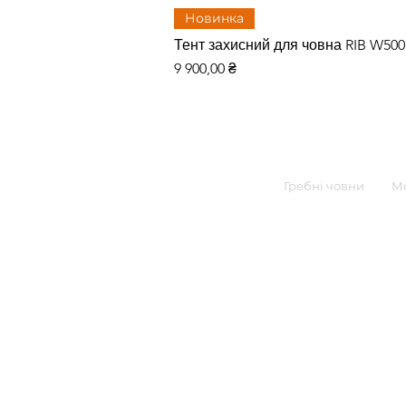
Новинка
Тент захисний для човна RIB W50
Цена
9 900,00 ₴
Гребні човни
Мо