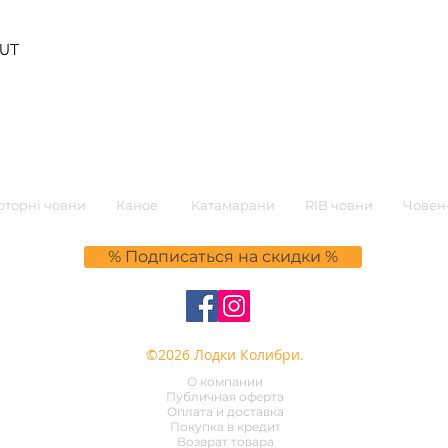
Быстрый просмотр
0UT
торні човни
Каное
Катамарани
RIB човни
Човен-
% Подписаться на скидки %
©2026 Лодки Колибри.
О компании
Публичная оферта
Оплата и доставка
Покупка в кредит
Возврат товара