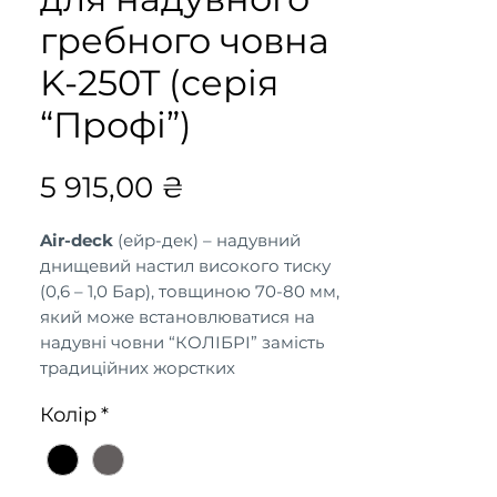
гребного човна
K-250T (серія
“Профі”)
Цена
5 915,00 ₴
Air-deck
(ейр-дек) – надувний
днищевий настил високого тиску
(0,6 – 1,0 Бар), товщиною 70-80 мм,
який може встановлюватися на
надувні човни “КОЛІБРІ” замість
традиційних жорстких
настилів.
Air-deck
складається з
Колір
*
двох шарів тканини ПВХ, з’єднаних
між собою тисячами синтетичних
ниток, що утворюють стільникову
структуру.