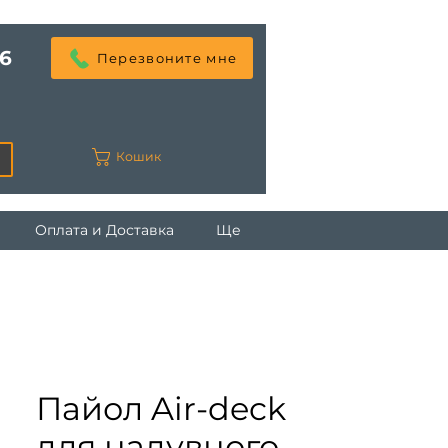
6
Перезвоните мне
Кошик
Оплата и Доставка
Ще
Пайол Air-deck
для надувного