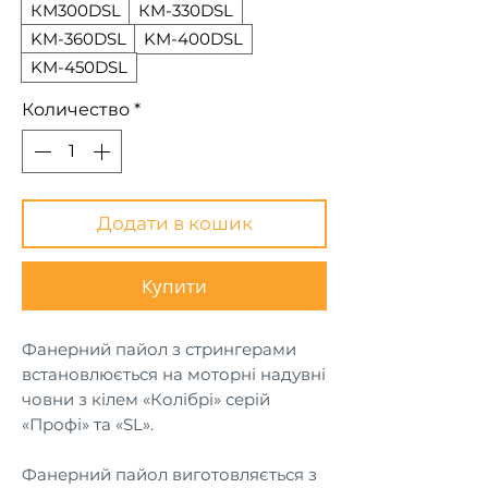
КМ300DSL
КM-330DSL
KM-360DSL
KM-400DSL
KM-450DSL
Количество
*
Додати в кошик
Купити
Фанерний пайол з стрингерами
встановлюється на моторні надувні
човни з кілем «Колібрі» серій
«Профі» та «SL».
Фанерний пайол виготовляється з