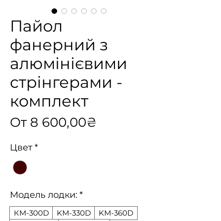
Пайол
фанерний з
алюмінієвими
стрінгерами -
комплект
Спеццена
От
8 600,00₴
Цвет
*
Модель лодки:
*
КМ-300D
KМ-330D
KМ-360D