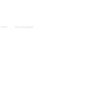
пліт
Аксесуари