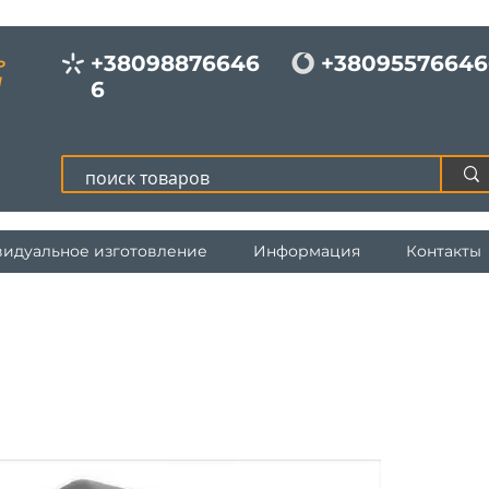
+38098876646
+38095576646
Р
И
6
идуальное изготовление
Информация
Контакты