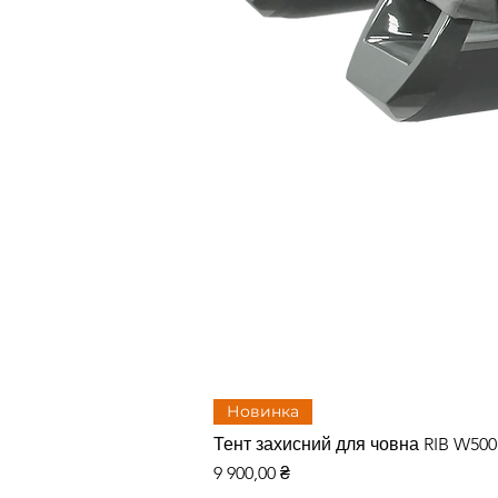
Новинка
Тент захисний для човна RIB W50
Цена
9 900,00 ₴