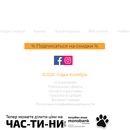
торні човни
Каное
Катамарани
RIB човни
Човен-
% Подписаться на скидки %
©2026 Лодки Колибри.
О компании
Публичная оферта
Оплата и доставка
Покупка в кредит
Возврат товара
Политика конфиденциальности