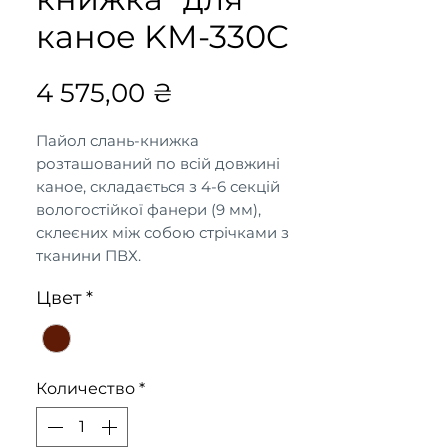
каное KM-330C
Цена
4 575,00 ₴
Пайол слань-книжка
розташований по всій довжині
каное, складається з 4-6 секцій
вологостійкої фанери (9 мм),
склеєних між собою стрічками з
тканини ПВХ.
Цвет
*
З установкою днищевого настилу
слань-книжка надувне моторне
каное “КОЛІБРІ” набуває
поліпшених ходових та
Количество
*
експлуатаційних характеристик.