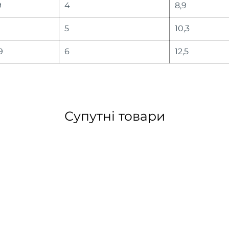
9
4
8,9
9
5
10,3
9
6
12,5
Супутні товари