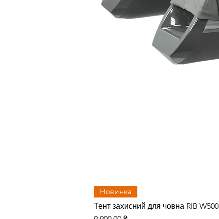
Новинка
Тент захисний для човна RIB W50
Цена
9 900,00 ₴