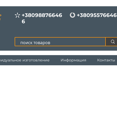
+38098876646
+38095576646
Р
И
6
идуальное изготовление
Информация
Контакты