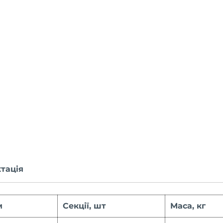
тація
м
Секції, шт
Маса, кг