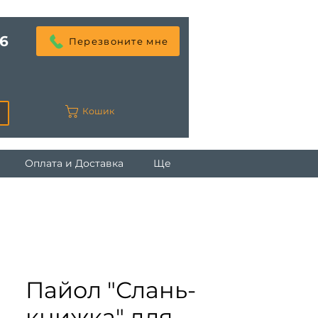
6
Перезвоните мне
Кошик
Оплата и Доставка
Ще
Пайол "Слань-
книжка" для