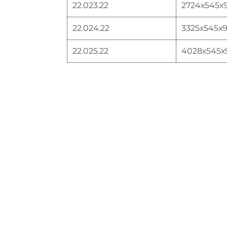
22.023.22
2724х545х
22.024.22
3325х545х
22.025.22
4028х545х