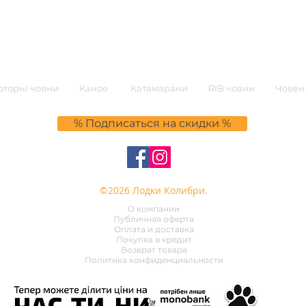
торні човни
Каное
Катамарани
RIB човни
Човен-
% Подписаться на скидки %
©2026 Лодки Колибри.
О компании
Публичная оферта
Оплата и доставка
Покупка в кредит
Возврат товара
Политика конфиденциальности