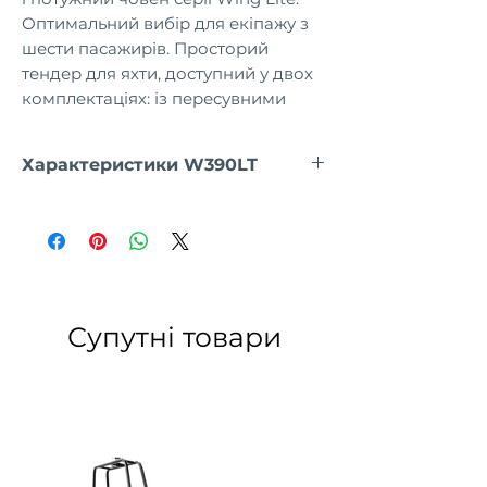
Оптимальний вибір для екіпажу з
шести пасажирів. Просторий
тендер для яхти, доступний у двох
комплектаціях: із пересувними
алюмінієвими банками або з
рульовою консоллю та двомісним
Характеристики W390LT
диваном.
ДОВЖИНА ЧОВНА, см
390
ДОВЖИНА КОКПІТА, см
283
ШИРИНА ЧОВНА, см
192
Супутні товари
ШИРИНА КОКПІТА, см
95
ТКАНИНА БАЛОНА
1100
г/м²
ПВХ