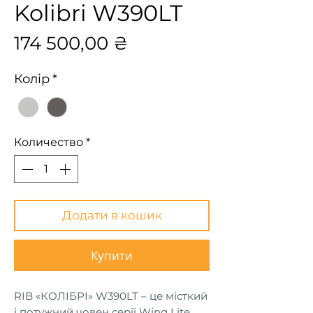
Kolibri W390LT
Цена
174 500,00 ₴
Колір
*
Количество
*
Додати в кошик
Купити
RIB «КОЛІБРІ» W390LT – це місткий
і потужний човен серії Wing Lite.