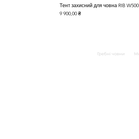
Тент захисний для човна RIB W50
Цена
9 900,00 ₴
Гребні човни
Мо