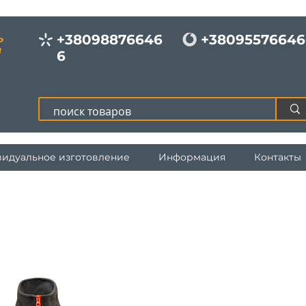
+38098876646
+38095576646
Р
И
6
идуальное изготовление
Информация
Контакты