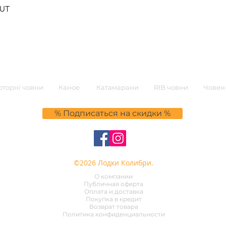
0UT
торні човни
Каное
Катамарани
RIB човни
Човен-
% Подписаться на скидки %
©2026 Лодки Колибри.
О компании
Публичная оферта
Оплата и доставка
Покупка в кредит
Возврат товара
Политика конфиденциальности