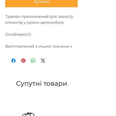
Купити
Тримач призначений для захисту
спінінгів у салоні автомобіля.
Особливості:
Виготовлений з міцної тканини з
м'яким кріпленням;
Універсальний для всіх видів
автомобілів;
Має три зручні та м'які
фіксатори, в яких ви зможете
розмістити свої улюблені
Супутні товари
спінінги, не турбуючись про їхню
безпеку.
Розмір: 40х19 см
Комплект: 2 шт