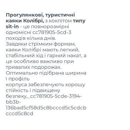
Прогулянкові, туристичні
каяки Колібрі,
з кокпітом
типу
sit-in
- це повнорозмірні
одномісні cc781905-5cd-3
походів кілька днів.
Завдяки стрімким формам,
каяки Колібрі мають легкий,
стабільний хід і гарний накат, а
це особливо важливо при
тривалих подорожах.
Оптимально підібрана ширина
і профіль
корпуса забезпечують хорошу
стійкість і підвищену
безпеку,_cc781905-5cde-3194-
bb3b-
136bad5cf58d5c8bcccd5c5cdcb
cccd5c8cd