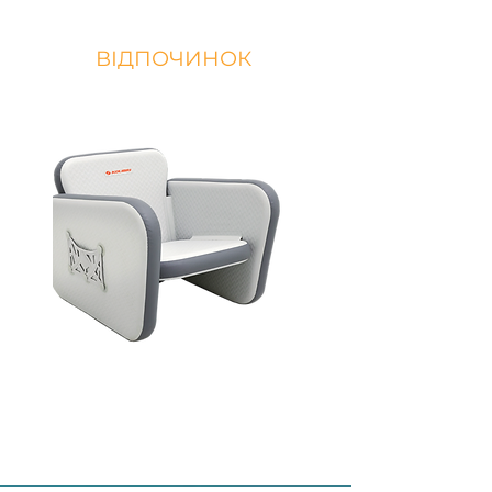
ВІДПОЧИНОК