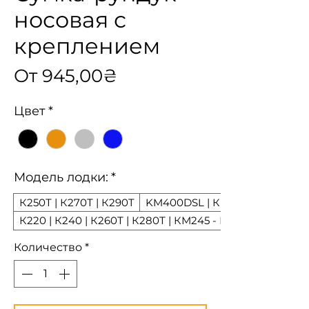
носовая с
креплением
Спеццена
От
945,00₴
Цвет
*
Модель лодки:
*
К250Т | К270Т | К290T
KM400DSL | КМ450DSL
К220 | К240 | К260Т | К280Т | КМ245 - КМ360DSL
Количество
*