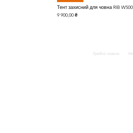
Тент захисний для човна RIB W50
Цена
9 900,00 ₴
Гребні човни
Мо