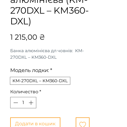
270DXL – KM360-
DXL)
Цена
1 215,00 ₴
Банка алюмінієва дл човнів: KM-
270DXL – KM360-DXL
Модель лодки:
*
KM-270DXL – KM360-DXL
Количество
*
Додати в кошик