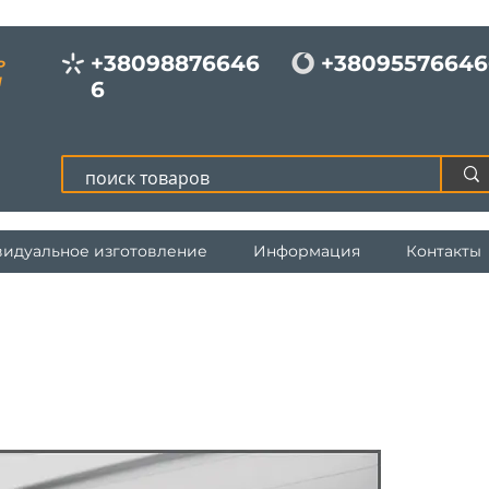
+38098876646
+38095576646
Р
И
6
идуальное изготовление
Информация
Контакты