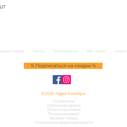
0UT
торні човни
Каное
Катамарани
RIB човни
Човен-
% Подписаться на скидки %
©2026 Лодки Колибри.
О компании
Публичная оферта
Оплата и доставка
Покупка в кредит
Возврат товара
Политика конфиденциальности