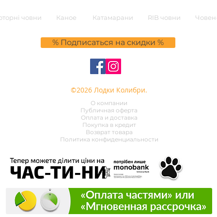
торні човни
Каное
Катамарани
RIB човни
Човен-
% Подписаться на скидки %
©2026 Лодки Колибри.
О компании
Публичная оферта
Оплата и доставка
Покупка в кредит
Возврат товара
Политика конфиденциальности