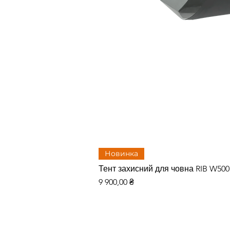
Новинка
Тент захисний для човна RIB W50
Цена
9 900,00 ₴