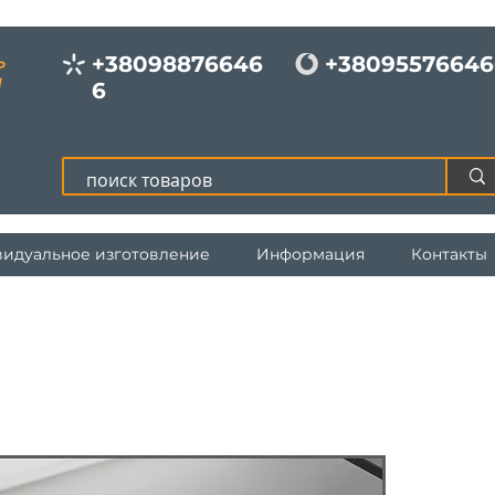
+38098876646
+38095576646
Р
И
6
идуальное изготовление
Информация
Контакты