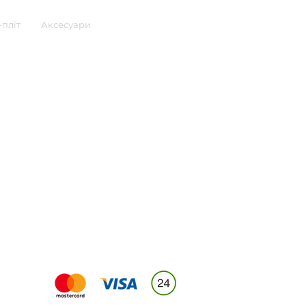
пліт
Аксесуари