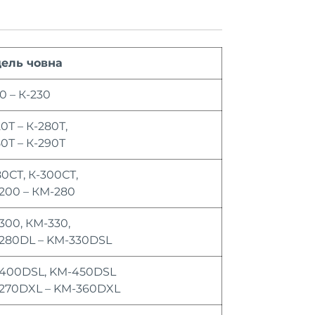
ель човна
0 – К-230
0Т – К-280Т,
0Т – К-290Т
80СТ, К-300СТ,
200 – КМ-280
300, КМ-330,
280DL – KM-330DSL
400DSL, KM-450DSL
270DXL – KM-360DXL