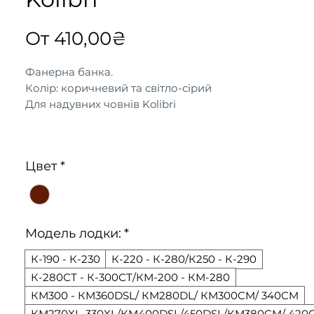
Спеццена
От
410,00₴
Фанерна банка.
Колір: коричневий та світло-сірий
Для надувних човнів Kolibri
Цвет
*
Модель лодки:
*
К-190 - К-230
К-220 - К-280/К250 - К-290
К-280СТ - К-300СТ/КМ-200 - КМ-280
КМ300 - КМ360DSL/ КМ280DL/ КМ300CM/ 340CM
КМ270XL-330XL/КМ400DSL/450DSL/КМ380CM/ 420