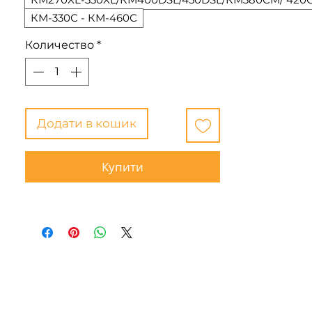
КМ-330С - КМ-460С
Количество
*
Додати в кошик
Купити