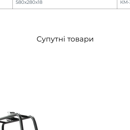
580х280х18
КМ-
Супутні товари