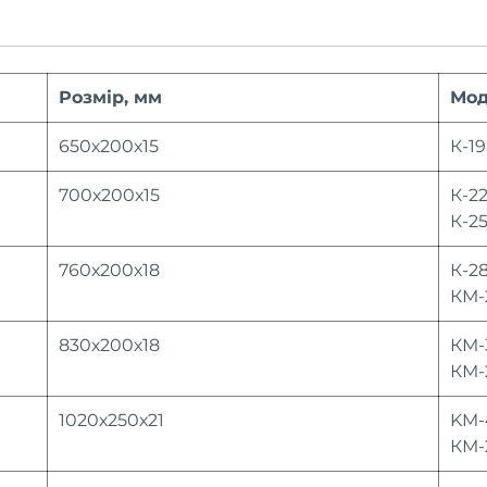
Розмір, мм
Мод
650х200х15
К-19
700х200х15
К-22
К-25
760х200х18
К-2
КМ-
830х200х18
КМ-
КМ-
1020х250х21
KM-
КМ-