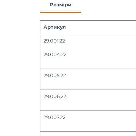
Розміри
Артикул
29.001.22
29.004.22
29.005.22
29.006.22
29.007.22