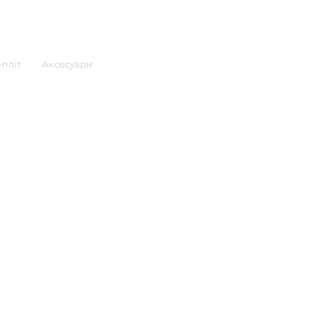
пліт
Аксесуари