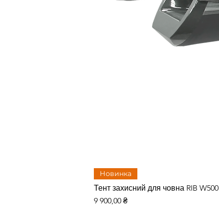
Новинка
Тент захисний для човна RIB W50
Цена
9 900,00 ₴