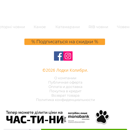
торні човни
Каное
Катамарани
RIB човни
Човен-
% Подписаться на скидки %
©2026 Лодки Колибри.
О компании
Публичная оферта
Оплата и доставка
Покупка в кредит
Возврат товара
Политика конфиденциальности