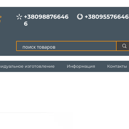
+38098876646
+38095576646
Р
И
6
идуальное изготовление
Информация
Контакты