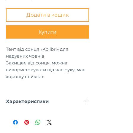
Додати в кошик
Купити
Тент від сонця «Kolibri» для
надувних човнів
Захищає від сонця, можна
використовувати під час руху, має
хорошу стійкість
Для моделей:
Характеристики
КМ300, КМ330
КМ300XL - KM360XL
Для моделей:
КM300D - КM360D
КМ300, КМ330
КМ300DSL - KM360DSL