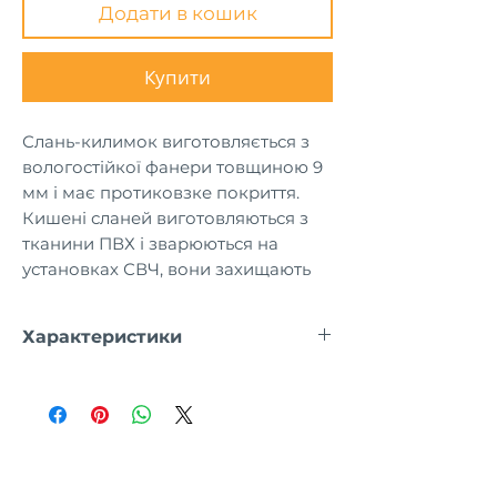
Додати в кошик
Купити
Слань-килимок виготовляється з
вологостійкої фанери товщиною 9
мм і має протиковзке покриття.
Кишені сланей виготовляються з
тканини ПВХ і зварюються на
установках СВЧ, вони захищають
борт човна від стирання.
Сумісний з моделями:
Характеристики
К-300СТ
Артикул
Кількість
Розміри
сланей,
слані, мм
шт
21.0021.22
5+2
830x250x9