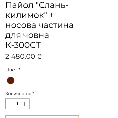
Пайол "Слань-
килимок" +
носова частина
для човна
К-300СТ
Цена
2 480,00 ₴
Цвет
*
Количество
*