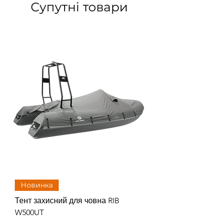
Супутні товари
Новинка
Тент захисний для човна RIB
Тент захисний для
W500UT
W480UT