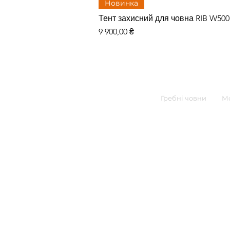
Новинка
Тент захисний для човна RIB W50
Цена
9 900,00 ₴
Гребні човни
Мо