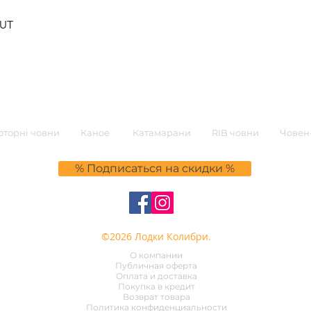
Быстрый просмотр
0UT
торні човни
Каное
Катамарани
RIB човни
Човен-
% Подписаться на скидки %
©2026 Лодки Колибри.
О компании
Публичная оферта
Оплата и доставка
Покупка в кредит
Возврат товара
Политика конфиденциальности