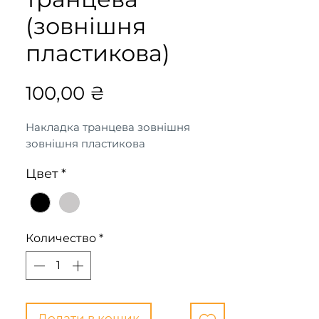
(зовнішня
пластикова)
Цена
100,00 ₴
Накладка транцева зовнішня
зовнішня пластикова
Цвет
*
Количество
*
Додати в кошик