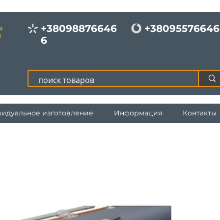
+38098876646
+38095576646
Р
И
6
идуальное изготовление
Информация
Контакты