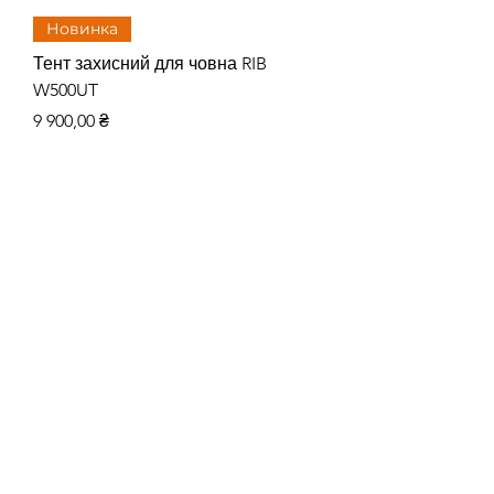
Новинка
Тент захисний для човна RIB
Тент захисний для
W500UT
W480UT
Цена
Цена
9 900,00 ₴
8 515,00 ₴