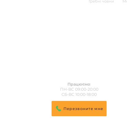
Гребні човни
Мо
Працюємо
:
ПН-ВС 09:00-20:00
СБ-ВС 10:00-18:00
Перезвоните мне