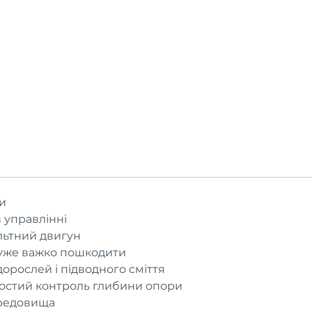
ти
 управлінні
ольтний двигун
уже важко пошкодити
орослей і підводного сміття
ростий контроль глибини опори
ередовища