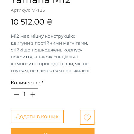
Артикул: M-12S
Цена
10 512,00 ₴
M12 має міцну конструкцію:
двигуни з постійними магнітами,
стійкі до пошкоджень корпусу і
покриття, а також спеціальні
композитні приводні вали, які не
гнуться, не ламаються і не схильні
до корозії при нормальному
Количество
*
використанні. Моторний пропелер
максимізує тягу і протистоїть руху
водоростей і іншого підводного
сміття.
Додати в кошик