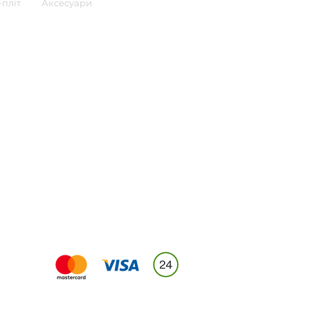
пліт
Аксесуари