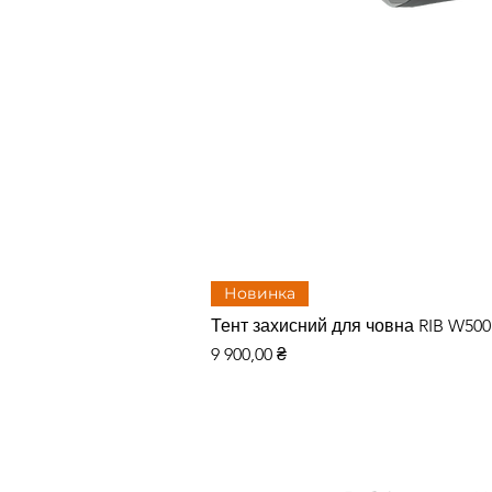
Новинка
Тент захисний для човна RIB W50
Цена
9 900,00 ₴