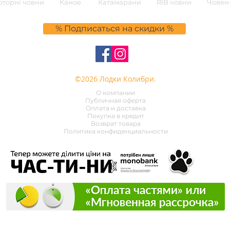
торні човни
Каное
Катамарани
RIB човни
Човен-
% Подписаться на скидки %
©2026 Лодки Колибри.
О компании
Публичная оферта
Оплата и доставка
Покупка в кредит
Возврат товара
Политика конфиденциальности