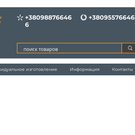
+38098876646
+38095576646
Р
И
6
идуальное изготовление
Информация
Контакты