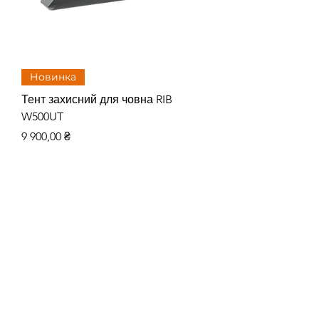
Новинка
Тент захисний для човна RIB
Тент захисний для
W500UT
W480UT
Цена
Цена
9 900,00 ₴
8 515,00 ₴