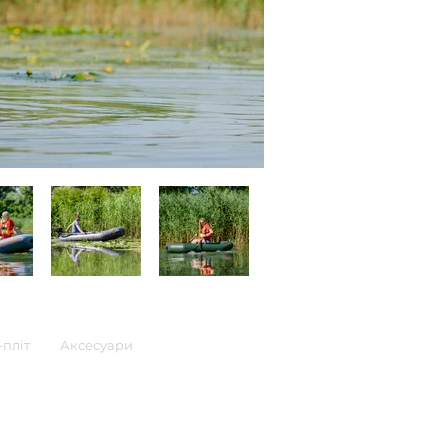
пліт
Аксесуари