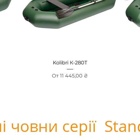
Быстрый просмотр
Kolibri К-280Т
Цена со скидкой
От
11 445,00 ₴
і човни серії Stan