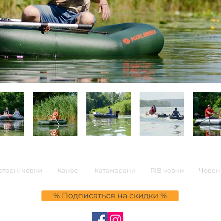
торні човни
Каное
Катамарани
RIB човни
Човен-
% Подписаться на скидки %