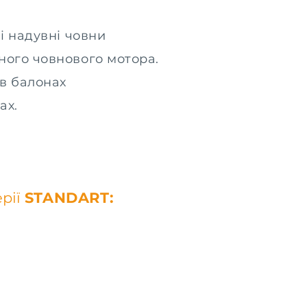
і надувні човни
сного човнового мотора.
 в балонах
ах.
рії
STANDART: