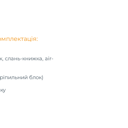
мплектація:
, слань-книжка, air-
ріпильний блок)
ку