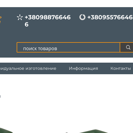
+38098876646
+38095576646
Р
И
6
идуальное изготовление
Информация
Контакты
и