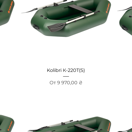
Быстрый просмотр
Kolibri К-220Т(S)
Цена со скидкой
От
9 970,00 ₴