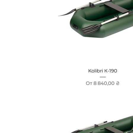
Быстрый просмотр
Kolibri К-190
Цена со скидкой
От
8 840,00 ₴