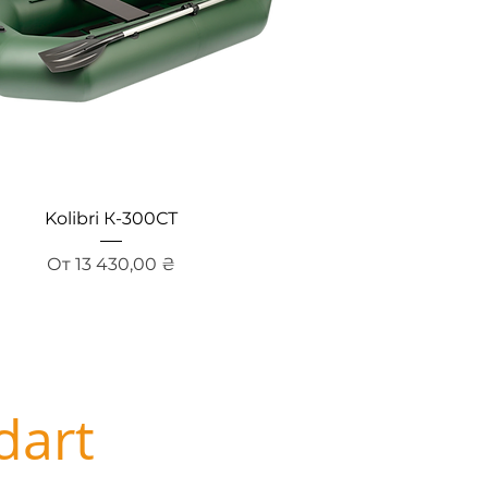
Быстрый просмотр
Kolibri К-300СТ
Цена со скидкой
От
13 430,00 ₴
dart