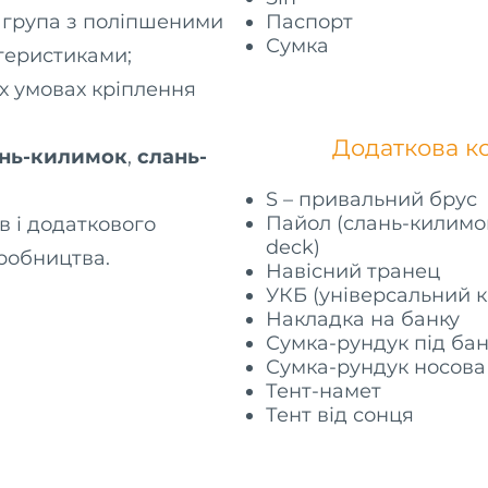
 група з поліпшеними
Паспорт
Сумка
теристиками;
х умовах кріплення
Додаткова ко
нь-килимок
,
слань-
S – привальний брус
Пайол (слань-килимок
в і додаткового
deck)
робництва.
Навісний транец
УКБ (універсальний к
Накладка на банку
Сумка-рундук під бан
Сумка-рундук носова
Тент-намет
Тент від сонця