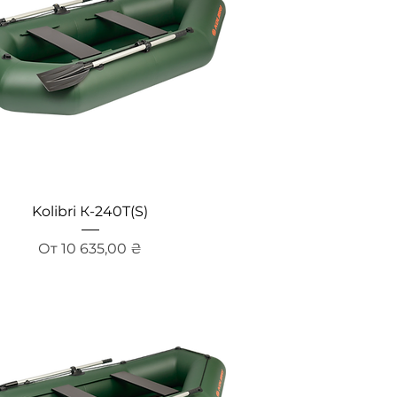
Быстрый просмотр
Kolibri К-240T(S)
Цена со скидкой
От
10 635,00 ₴