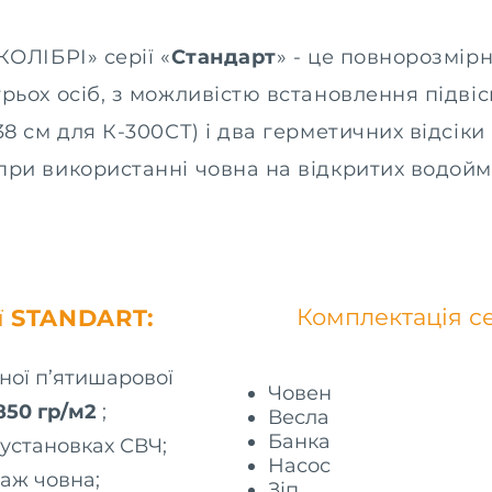
КОЛІБРІ» серії «
Стандарт
» - це повнорозмірн
рьох осіб, з можливістю встановлення підві
38 см для К-300СТ) і два герметичних відсіки
при використанні човна на відкритих водойм
Комплектація се
ї
STANDART:
ної п’ятишарової
Човен
850 гр/м2
;
Весла
Банка
 установках СВЧ;
Насос
аж човна;
Зіп