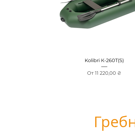
Быстрый просмотр
Kolibri К-260Т(S)
Цена со скидкой
От
11 220,00 ₴
Гребн